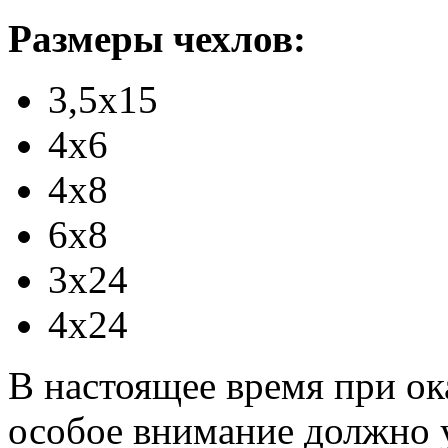
Размеры чехлов:
3,5х15
4х6
4х8
6х8
3х24
4х24
В настоящее время при о
особое внимание должно 