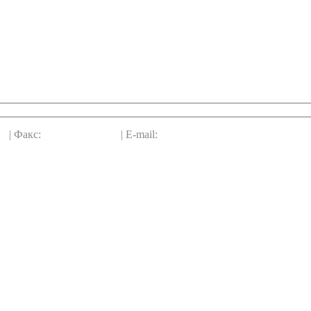
12
| Факс:
+7(812)7359612
| E-mail:
mcenturia@yandex.ru